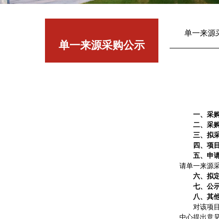
单一来源
单一来源采购公示
一、采
二、采
三、
拟
四、项
五、申
请单一来源
六、
拟
七、公
八、其
对该项
中心提出意