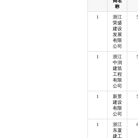
商名
称
1
浙江
荣盛
建设
发展
有限
公司
1
浙江
中润
建筑
工程
有限
公司
1
新景
建设
有限
公司
1
浙江
东厦
建工