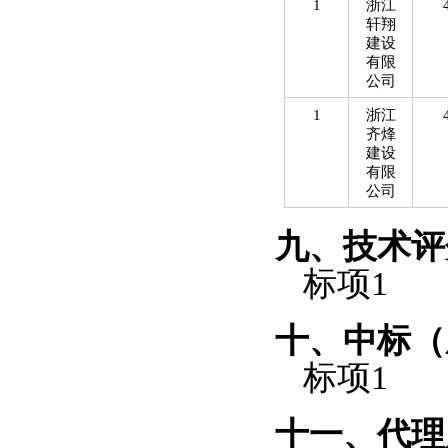
1
浙江
轩翔
建设
有限
公司
1
浙江
齐烽
建设
有限
公司
九、技术评
标项
1
十、中标（
标项
1
十一、代理