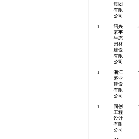
集团
有限
公司
1
绍兴
豪宇
生态
园林
建设
有限
公司
1
浙江
盛业
建设
有限
公司
1
同创
工程
设计
有限
公司